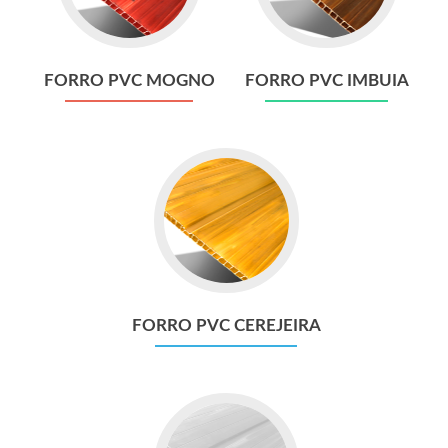
Mogno
Imbuia
FORRO PVC MOGNO
FORRO PVC IMBUIA
Go
to
Forro
PVC
Cerejeira
FORRO PVC CEREJEIRA
Go
to